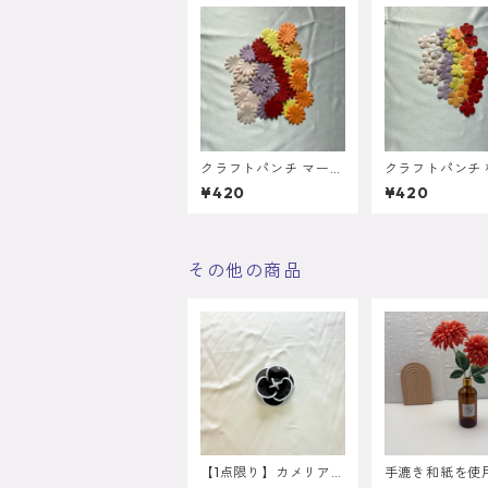
クラフトパンチ マーガ
クラフトパンチ 梅
レット 5g 四国地方機
四国地方機械漉
¥420
¥420
械漉き和紙 【雲龍】を
【雲龍】を使用
使用
その他の商品
【1点限り】カメリア
手漉き和紙を使