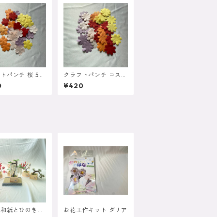
トパンチ 桜 5g
クラフトパンチ コスモ
地方機械漉き和紙
ス 5g 四国地方機械漉
0
¥420
龍】を使用
き和紙 【雲龍】を使用
き和紙とひのき升
お花工作キット ダリア