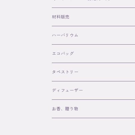
和紙ボールペン
関連商品
材料販売
ブローチ
認定商品
ハーバリウム
ヘアーアクセサリー
エコバッグ
タペストリー
ディフューザー
お香、贈り物