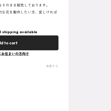
をそのまま販売しております。
的な花を製作したい方、宜しければ
l shipping available
d to cart
にお住まいの方向け
通報する