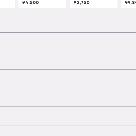
ューザ
銀杏のディフューザー
朝顔のディフューザー
盆栽
¥4,500
¥2,750
¥9,8
栽 大