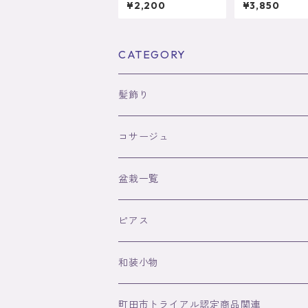
コサージュ※オーガン
ダリアのディフ
¥2,200
¥3,850
ジー生地使用
ー
CATEGORY
髪飾り
コサージュ
盆栽一覧
ピアス
和装小物
水引ストラップ
町田市トライアル認定商品関連