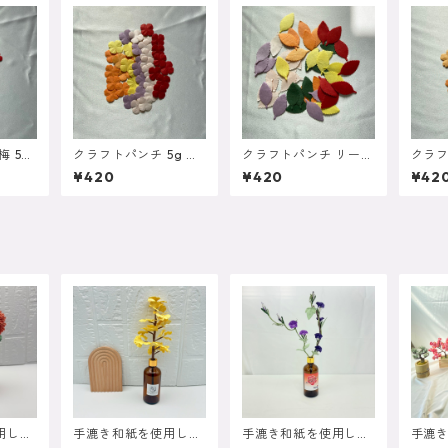
 5g
クラフトパンチ 5g ア
クラフトパンチ リーフ
クラフ
き和紙
ジサイ 四国地方機械漉
5g 四国地方機械漉き
四国
¥420
¥420
¥42
き和紙 【雲龍】を使用
和紙 【雲龍】を使用
【雲
用した
手漉き和紙を使用した
手漉き和紙を使用した
手漉