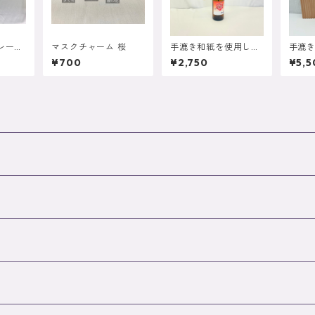
クレープ
マスクチャーム 桜
手漉き和紙を使用した
手漉
白梅のディフューザー
金木
¥700
¥2,750
¥5,5
ー