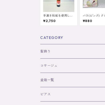
手漉き和紙を使用した
バラ(ピンク) 
桜のディフューザー
紙キット
¥2,750
¥880
CATEGORY
髪飾り
コサージュ
盆栽一覧
ピアス