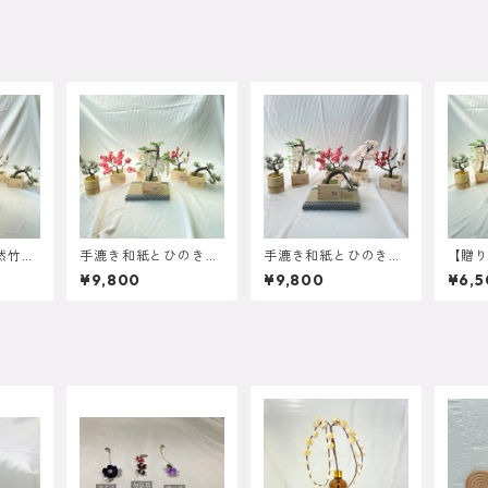
然竹を
手漉き和紙とひのき升
手漉き和紙とひのき升
【贈
松盆栽
盆栽を使用した白藤盆
盆栽を使用した半懸崖
紙と
¥9,800
¥9,800
¥6,5
栽 大
松大
た紅白