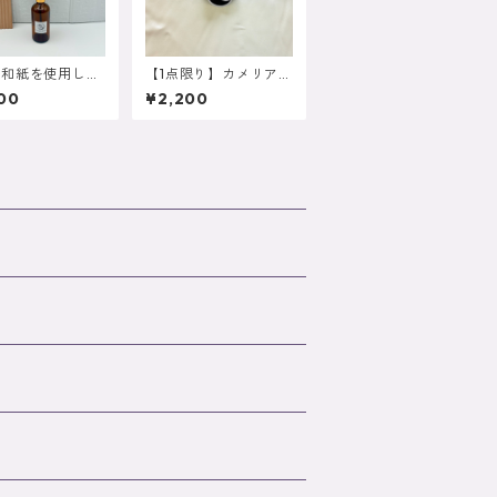
き和紙を使用した
【1点限り】カメリア
犀のディフューザ
コサージュ※オーガン
00
¥2,200
ジー生地使用