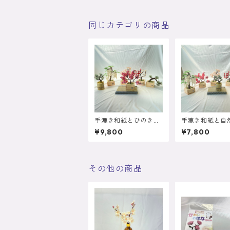
同じカテゴリの商品
手漉き和紙とひのき升
手漉き和紙と自
を使用した桃盆栽 大
使用した模様木
¥9,800
¥7,800
その他の商品