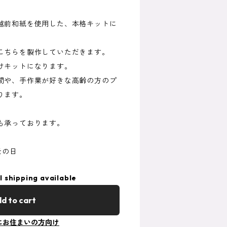
越前和紙を使用した、本格キットに
こちらを製作していただきます。
けキットになります。
間や、手作業が好きな高齢の方のプ
ります。
も承っております。
老の日
l shipping available
d to cart
にお住まいの方向け