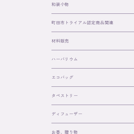
和装小物
水引ストラップ
町田市トライアル認定商品関連
和紙ボールペン
関連商品
材料販売
ブローチ
認定商品
ハーバリウム
ヘアーアクセサリー
エコバッグ
タペストリー
ディフューザー
お香、贈り物