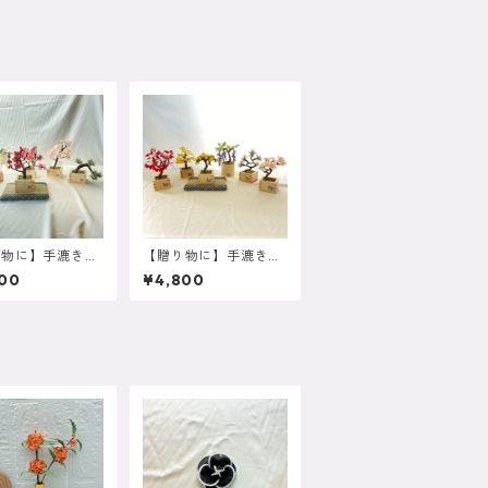
り物に】手漉き和
【贈り物に】手漉き和
ひのき升を使用し
紙とひのき升を使用し
00
¥4,800
盆栽 大
た蝋梅盆栽